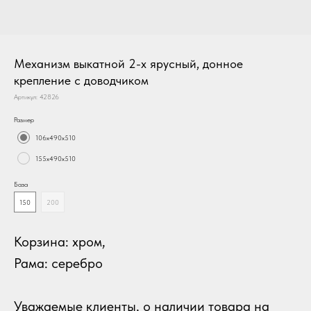
Механизм выкатной 2-х ярусный, донное
крепление с доводчиком
Артикул:
42826
Размер
106х490х510
155х490х510
База
150
200
Корзина: хром,
Рама: серебро
Уважаемые
клиенты, о наличии товара на