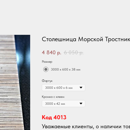
Столешница Морской Тростни
4 840
р.
6 050
р.
Размер
3000 х 600 х 38 мм
Фартук
Кромка с клеем
Код 4013
Уважаемые клиенты, о наличии тов